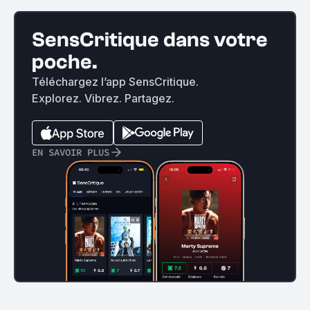
SensCritique dans votre
poche.
Téléchargez l’app SensCritique.
Explorez. Vibrez. Partagez.
EN SAVOIR PLUS