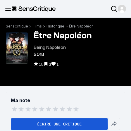
SensCritique
>
Films
>
Historique
>
Être Napoléon
Être Napoléon
Being Napoleon
2018
18
3
1
Ma note
ÉCRIRE UNE CRITIQUE