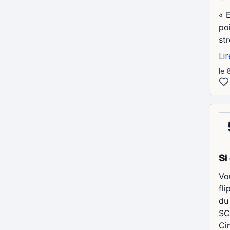
« 
poi
st
Lir
le 
Si
Vo
fli
du
SC
Cin