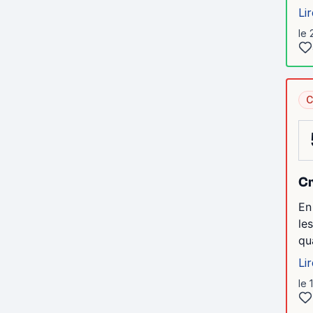
Lir
le 
C
Cr
En
le
qu
Lir
le