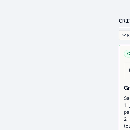
CRI
R
C
G
Sa
1-
pa
2-
to