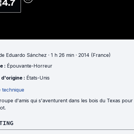
4.7
de
Eduardo Sánchez
· 1 h 26 min
· 2014 (France)
e :
Épouvante-Horreur
 d'origine :
États-Unis
e technique
oupe d'amis qui s'aventurent dans les bois du Texas pour l
ot.
TING