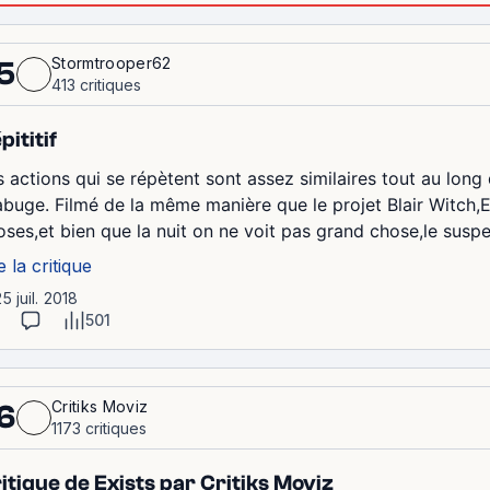
Stormtrooper62
5
413 critiques
pititif
s actions qui se répètent sont assez similaires tout au long 
abuge. Filmé de la même manière que le projet Blair Witch
oses,et bien que la nuit on ne voit pas grand chose,le suspen
e la critique
25 juil. 2018
501
Critiks Moviz
6
1173 critiques
itique de Exists par Critiks Moviz