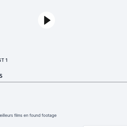
ST
1
S
eilleurs films en found footage