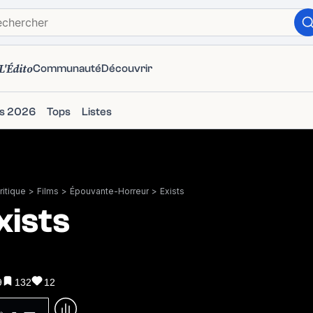
L'Édito
Communauté
Découvrir
ms 2026
Tops
Listes
itique
>
Films
>
Épouvante-Horreur
>
Exists
xists
9
132
12