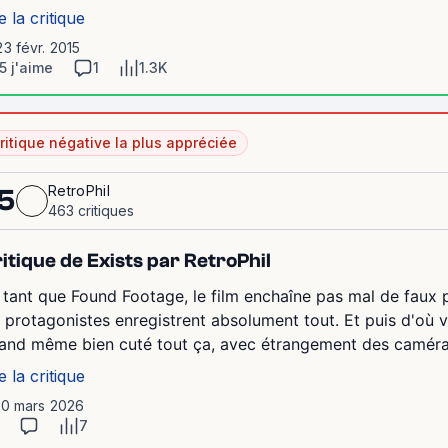
e la critique
23 févr. 2015
5 j'aime
1
1.3K
ritique négative la plus appréciée
RetroPhil
5
463 critiques
itique de Exists par RetroPhil
 tant que Found Footage, le film enchaîne pas mal de faux
s protagonistes enregistrent absolument tout. Et puis d'où v
and même bien cuté tout ça, avec étrangement des caméras p
e la critique
 10 mars 2026
7