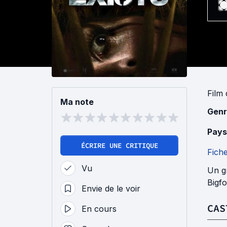
Film
Ma note
Genr
Pays
ÉCRIRE UNE CRITIQUE
Fich
Vu
Un gr
Bigfo
Envie de le voir
CAS
En cours