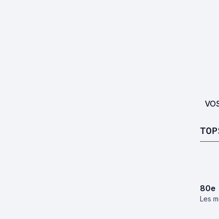
VO
TOP
80
e
Les m