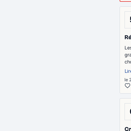
Ré
Le
gr
ch
Lir
le 
Cr