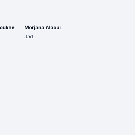
Roukhe
Morjana Alaoui
Jad