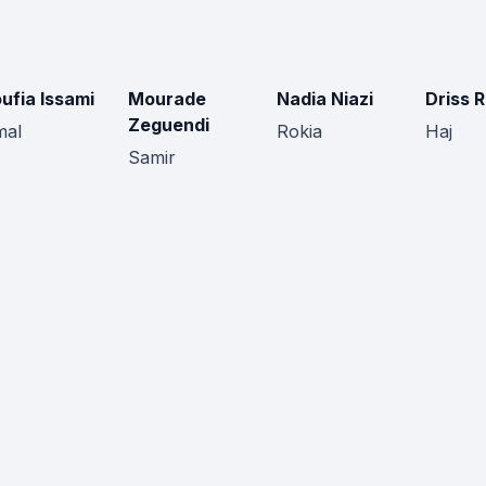
ufia Issami
Mourade
Nadia Niazi
Driss 
Zeguendi
mal
Rokia
Haj
Samir