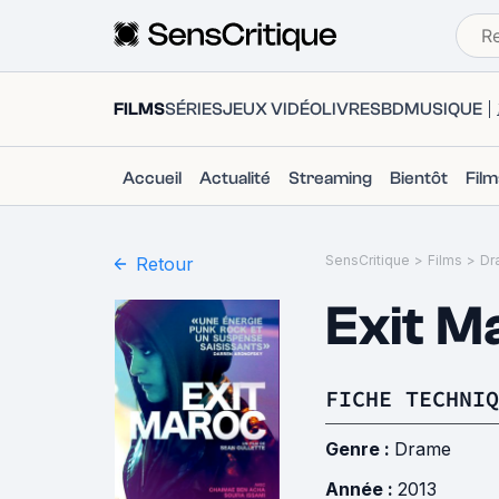
FILMS
SÉRIES
JEUX VIDÉO
LIVRES
BD
MUSIQUE
Accueil
Actualité
Streaming
Bientôt
Fil
SensCritique
>
Films
>
Dr
Retour
Exit M
FICHE TECHNIQ
Genre :
Drame
Année :
2013