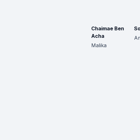
Chaimae Ben
So
Acha
A
Malika