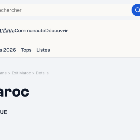
L'Édito
Communauté
Découvrir
ms 2026
Tops
Listes
ame
>
Exit Maroc
>
Details
aroc
UE