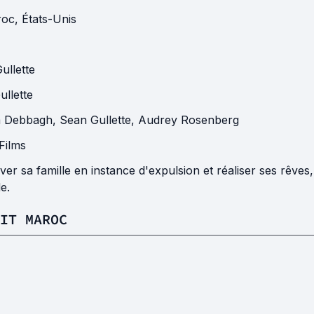
roc
,
États-Unis
ullette
llette
m Debbagh
,
Sean Gullette
,
Audrey Rosenberg
Films
er sa famille en instance d'expulsion et réaliser ses rêves, 
e.
IT MAROC