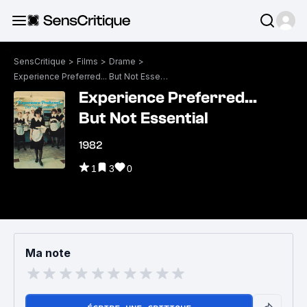
SensCritique
>
Films
>
Drame
>
Experience Preferred... But Not Essential
Experience Preferred...
But Not Essential
1982
1
3
0
Ma note