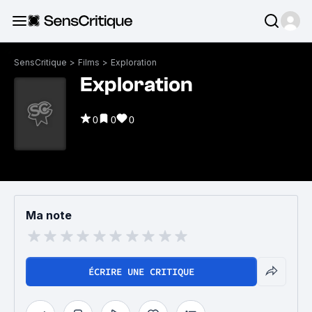
SensCritique
>
Films
>
Exploration
Exploration
0
0
0
Ma note
ÉCRIRE UNE CRITIQUE