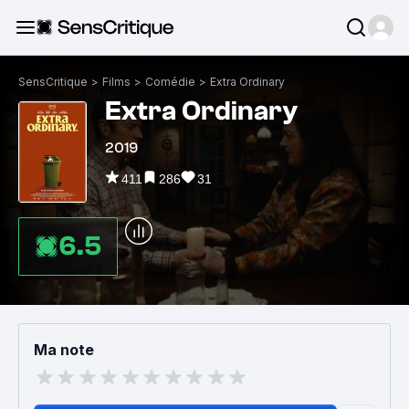
SensCritique
>
Films
>
Comédie
>
Extra Ordinary
Extra Ordinary
2019
411
286
31
6.5
Ma note