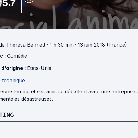
5.7
de
Theresa Bennett
· 1 h 30 min
· 13 juin 2018 (France)
e :
Comédie
 d'origine :
États-Unis
e technique
eune femme et ses amis se débattent avec une entreprise au 
imentales désastreuses.
TING