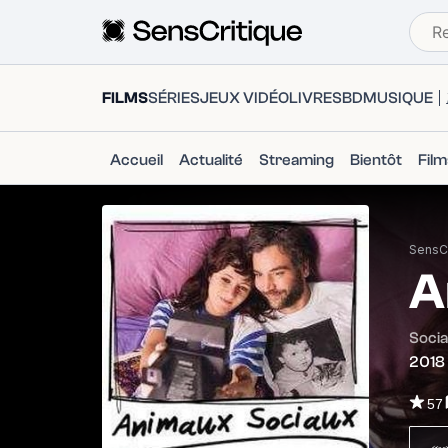
FILMS
SÉRIES
JEUX VIDÉO
LIVRES
BD
MUSIQUE
Accueil
Actualité
Streaming
Bientôt
Fil
SensCr
A
Socia
2018
57