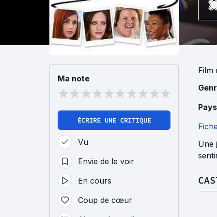
Film
Ma note
Genr
Pays
ÉCRIRE UNE CRITIQUE
Fich
Vu
Une j
sent
Envie de le voir
CAS
En cours
Coup de cœur