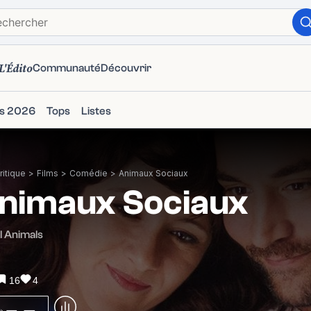
L'Édito
Communauté
Découvrir
ms 2026
Tops
Listes
itique
>
Films
>
Comédie
>
Animaux Sociaux
nimaux Sociaux
l Animals
16
4