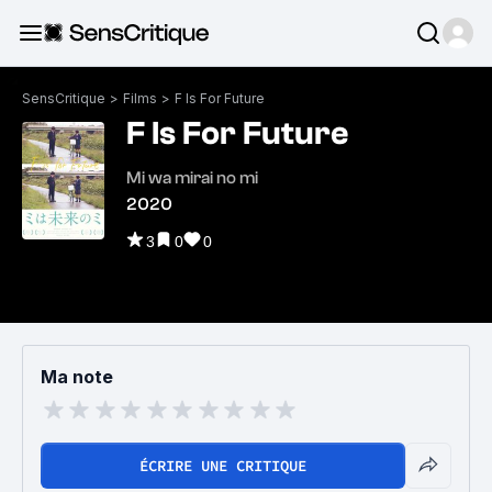
SensCritique
>
Films
>
F Is For Future
F Is For Future
Mi wa mirai no mi
2020
3
0
0
Ma note
ÉCRIRE UNE CRITIQUE