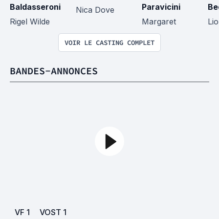
Baldasseroni
Paravicini
Be
Nica Dove
Rigel Wilde
Margaret
Lio
VOIR LE CASTING COMPLET
BANDES-ANNONCES
VF
1
VOST
1