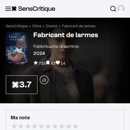
SensCritique
>
Films
>
Drame
>
Fabricant de larmes
Fabricant de larmes
Fabbricante di lacrime
2024
703
43
14
3.7
Ma note