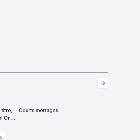
titre,
Courts métrages
e! On
S