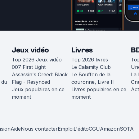
Jeux vidéo
Livres
B
Top 2026 Jeux vidéo
Top 2026 livres
To
007 First Light
Le Calamity Club
Une
Assassin's Creed: Black
Le Bouffon de la
La 
 du
Flag - Resynced
couronne, Livre II
One
Jeux populaires en ce
Livres populaires en ce
Act
moment
moment
nsion
Aide
Nous contacter
Emploi
L'édito
CGU
Amazon
SOTA