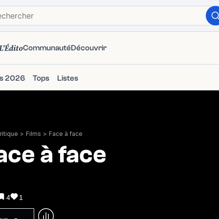
L'Édito
Communauté
Découvrir
ms 2026
Tops
Listes
itique
>
Films
>
Face à face
ace à face
4
1