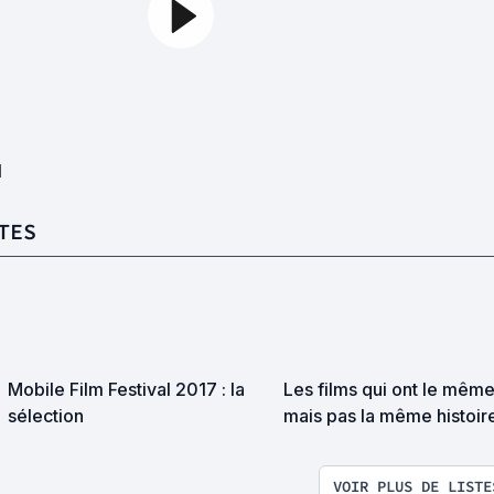
1
TES
Mobile Film Festival 2017 : la
Les films qui ont le même 
sélection
mais pas la même histoir
se trompe souvent [liste
participative]
VOIR PLUS DE LISTE