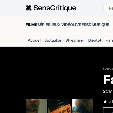
FILMS
SÉRIES
JEUX VIDÉO
LIVRES
BD
MUSIQUE
Accueil
Actualité
Streaming
Bientôt
Fil
SensCr
F
2017
61