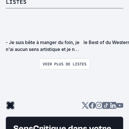
LISTES
- Je suis bête à manger du foin, je 
le Best of du Wester
n'ai aucun sens artistique et je ne 
sais pas quoi faire dans la vie. - 
Traducteur de titres, ça vous dit ? 
VOIR PLUS DE LISTES
Ça paye en dollars.
SensCritique dans votre