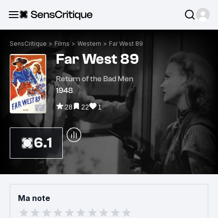
SensCritique
>
Films
>
Western
>
Far West 89
Far West 89
Return of the Bad Men
1948
28
22
1
6.1
Ma note