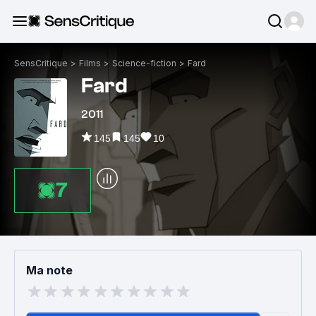
SensCritique
>
Films
>
Science-fiction
>
Fard
Fard
2011
145
145
10
7
Ma note