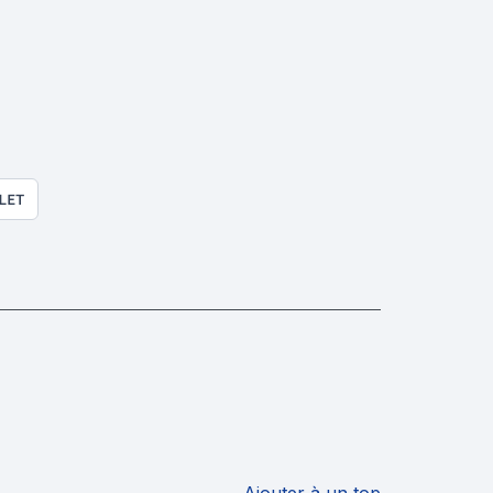
LET
Ajouter à un top