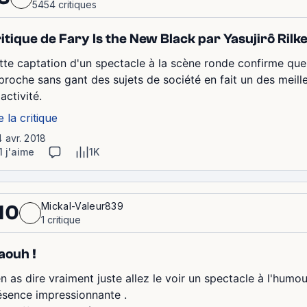
5454 critiques
itique de Fary Is the New Black par Yasujirô Rilk
tte captation d'un spectacle à la scène ronde confirme que
proche sans gant des sujets de société en fait un des meill
activité.
e la critique
4 avr. 2018
1 j'aime
1K
Mickal-Valeur839
10
1 critique
ouh !
n as dire vraiment juste allez le voir un spectacle à l'humou
ésence impressionnante .