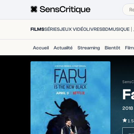
FILMS
SÉRIES
JEUX VIDÉO
LIVRES
BD
MUSIQUE
Accueil
Actualité
Streaming
Bientôt
Fil
SensCr
F
2018
1.