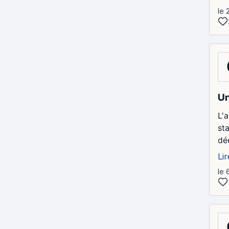
le 
Un
L'
sta
dé
Lir
le 