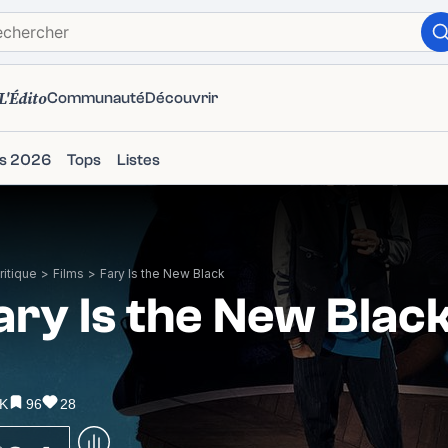
L'Édito
Communauté
Découvrir
ms 2026
Tops
Listes
itique
>
Films
>
Fary Is the New Black
ary Is the New Blac
5K
96
28