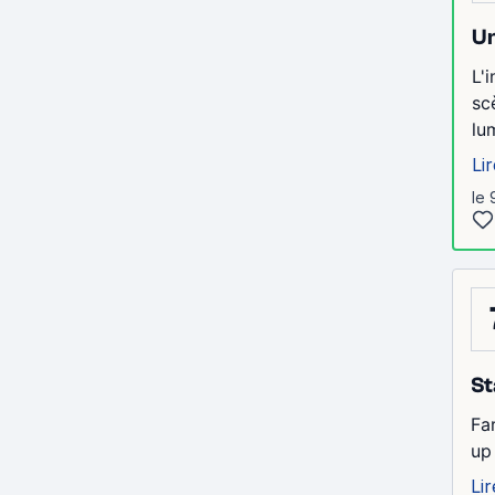
Un
L'
sc
lu
Lir
le 
St
Fa
up
Lir