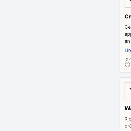
Cr
Ce
ap
en 
Lir
le 
Wa
Rie
pr