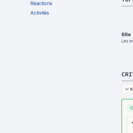
Réactions
Activités
66
e
Les m
CRI
R
C