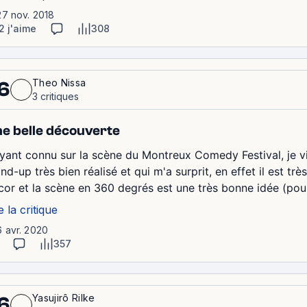
27 nov. 2018
2 j'aime
308
Theo Nissa
6
3 critiques
e belle découverte
ayant connu sur la scène du Montreux Comedy Festival, je v
nd-up très bien réalisé et qui m'a surprit, en effet il est tr
cor et la scène en 360 degrés est une très bonne idée (pour 
e la critique
6 avr. 2020
357
Yasujirô Rilke
6