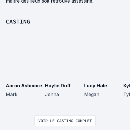
maître des lieux soit retrouvé assassiné.
CASTING
Aaron Ashmore
Haylie Duff
Lucy Hale
Ky
Mark
Jenna
Megan
Ty
VOIR LE CASTING COMPLET