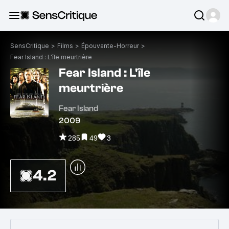
SensCritique
>
Films
>
Épouvante-Horreur
>
Fear Island : L'île meurtrière
Fear Island : L'île
meurtrière
Fear Island
2009
285
49
3
4.2