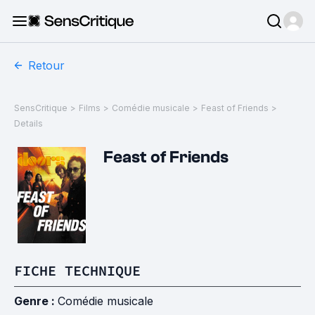
Retour
SensCritique
>
Films
>
Comédie musicale
>
Feast of Friends
>
Details
Feast of Friends
FICHE TECHNIQUE
Genre :
Comédie musicale