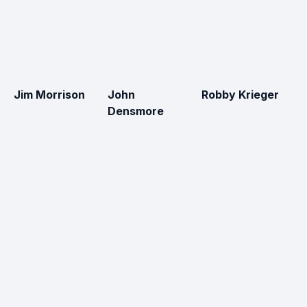
Jim Morrison
John
Robby Krieger
R
Densmore