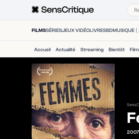
FILMS
SÉRIES
JEUX VIDÉO
LIVRES
BD
MUSIQUE
Accueil
Actualité
Streaming
Bientôt
Fil
SensCr
F
200