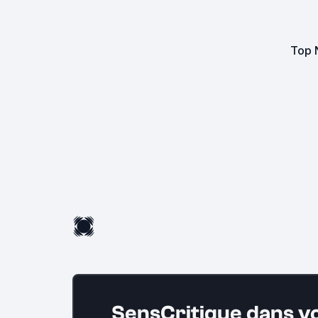
Top N
SensCritique dans v