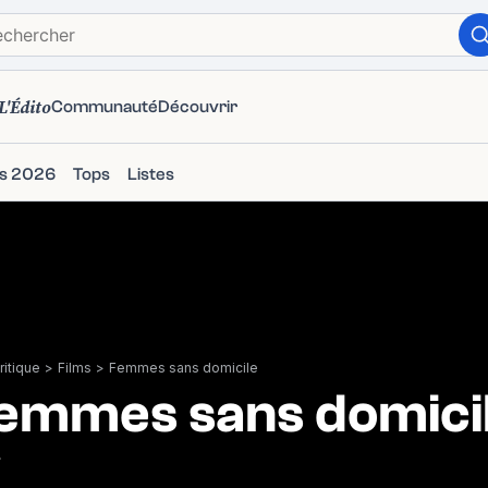
L'Édito
Communauté
Découvrir
ms 2026
Tops
Listes
itique
>
Films
>
Femmes sans domicile
emmes sans domici
7