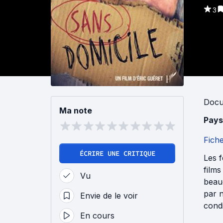
3
Docu
Ma note
Pays
Fich
ÉCRIRE UNE CRITIQUE
Les 
films
Vu
beauc
par n
Envie de le voir
condi
En cours