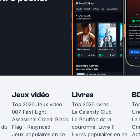
Jeux vidéo
Livres
B
Top 2026 Jeux vidéo
Top 2026 livres
To
007 First Light
Le Calamity Club
Une
Assassin's Creed: Black
Le Bouffon de la
La 
 du
Flag - Resynced
couronne, Livre II
One
Jeux populaires en ce
Livres populaires en ce
Act