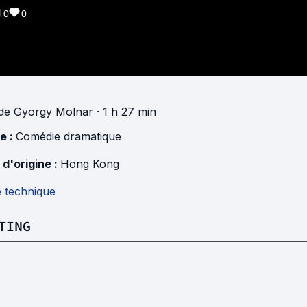
0
0
de
Gyorgy Molnar
· 1 h 27 min
e :
Comédie dramatique
 d'origine :
Hong Kong
e technique
TING