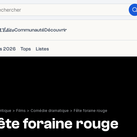
L'Édito
Communauté
Découvrir
ms 2026
Tops
Listes
itique
>
Films
>
Comédie dramatique
>
Fête foraine rouge
ête foraine rouge