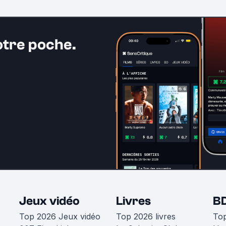
otre poche.
Jeux vidéo
Livres
B
Top 2026 Jeux vidéo
Top 2026 livres
To