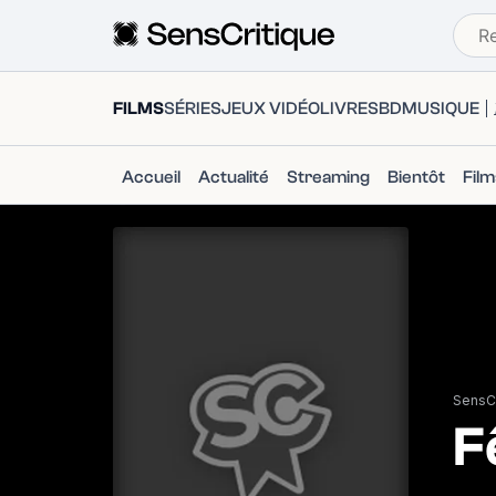
FILMS
SÉRIES
JEUX VIDÉO
LIVRES
BD
MUSIQUE
Accueil
Actualité
Streaming
Bientôt
Fil
SensCr
F