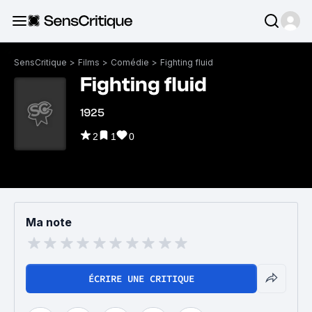
SensCritique
>
Films
>
Comédie
>
Fighting fluid
Fighting fluid
1925
2
1
0
Ma note
ÉCRIRE UNE CRITIQUE