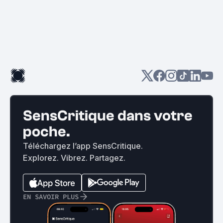
SensCritique dans votre
poche.
Téléchargez l’app SensCritique.
Explorez. Vibrez. Partagez.
EN SAVOIR PLUS