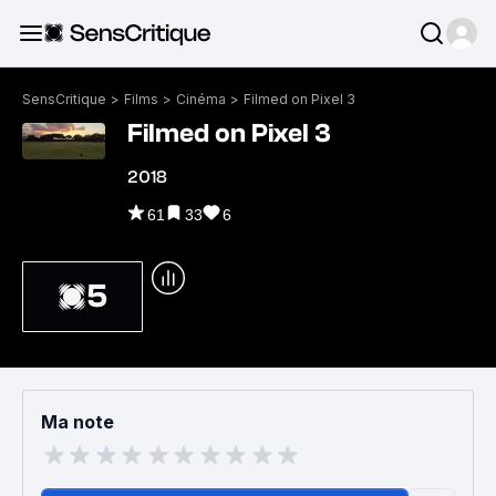
SensCritique
>
Films
>
Cinéma
>
Filmed on Pixel 3
Filmed on Pixel 3
2018
61
33
6
5
Ma note