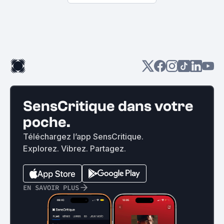
SensCritique dans votre
poche.
Téléchargez l’app SensCritique.
Explorez. Vibrez. Partagez.
EN SAVOIR PLUS