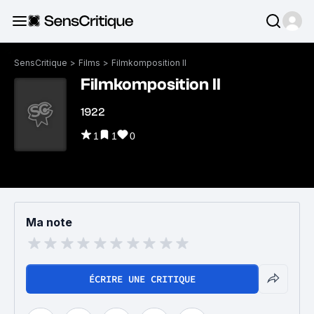
SensCritique
>
Films
>
Filmkomposition II
Filmkomposition II
1922
1
1
0
Ma note
ÉCRIRE UNE CRITIQUE