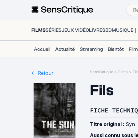
FILMS
SÉRIES
JEUX VIDÉO
LIVRES
BD
MUSIQUE
Accueil
Actualité
Streaming
Bientôt
Fil
SensCritique
>
Films
>
Fil
Retour
Fils
FICHE TECHNIQ
Titre original :
Syn
Aussi connu sous l