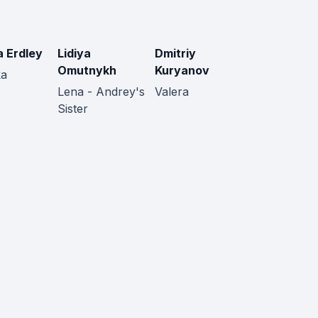
 Erdley
Lidiya
Dmitriy
Omutnykh
Kuryanov
ka
Lena - Andrey's
Valera
Sister