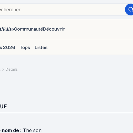
L'Édito
Communauté
Découvrir
ms 2026
Tops
Listes
s
>
Details
UE
e nom de :
The son