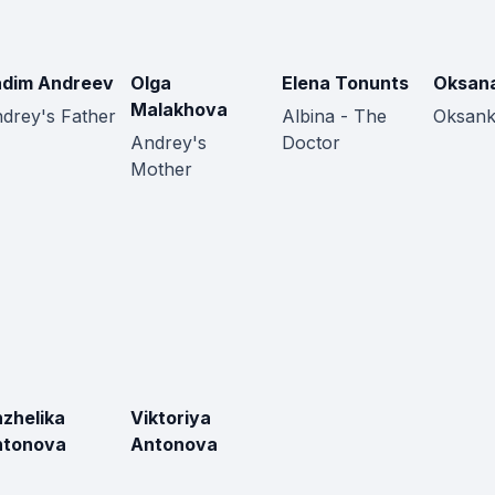
dim Andreev
Olga
Elena Tonunts
Oksana
Malakhova
drey's Father
Albina - The
Oksan
Andrey's
Doctor
Mother
zhelika
Viktoriya
ntonova
Antonova