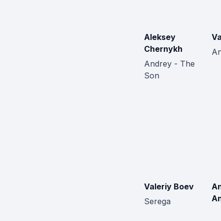
Aleksey
Va
Chernykh
An
Andrey - The
Son
Valeriy Boev
An
A
Serega