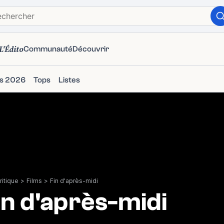
L'Édito
Communauté
Découvrir
ms 2026
Tops
Listes
itique
>
Films
>
Fin d'après-midi
in d'après-midi