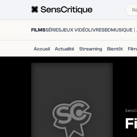
FILMS
SÉRIES
JEUX VIDÉO
LIVRES
BD
MUSIQUE
Accueil
Actualité
Streaming
Bientôt
Fil
SensCr
F