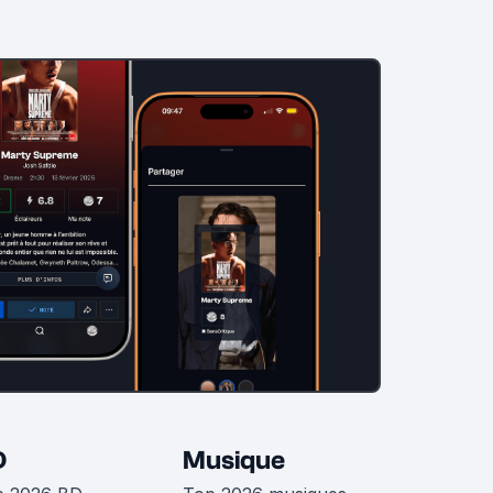
D
Musique