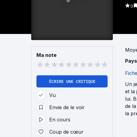
0
Moye
Ma note
Pays
Fich
ÉCRIRE UNE CRITIQUE
Un j
et la
Vu
lui. 
de la
Envie de le voir
la pr
En cours
Coup de cœur