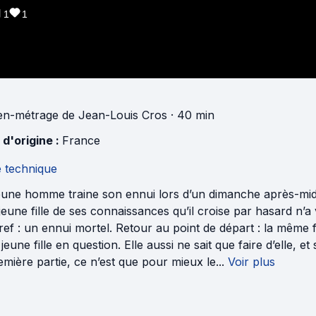
1
1
n-métrage
de
Jean-Louis Cros
· 40 min
 d'origine :
France
e technique
eune homme traine son ennui lors d’un dimanche après-midi
 jeune fille de ses connaissances qu’il croise par hasard n’a
Bref : un ennui mortel. Retour au point de départ : la même 
 jeune fille en question. Elle aussi ne sait que faire d’elle,
emière partie, ce n’est que pour mieux le...
Voir plus