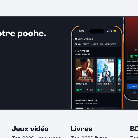
otre poche.
Jeux vidéo
Livres
B