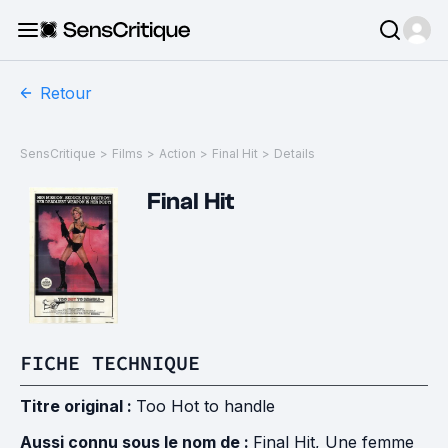
Retour
SensCritique
>
Films
>
Action
>
Final Hit
>
Details
Final Hit
FICHE TECHNIQUE
Titre original :
Too Hot to handle
Aussi connu sous le nom de :
Final Hit, Une femme