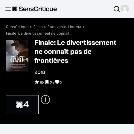
SensCritique
>
Films
>
Épouvante-Horreur
>
Finale: Le divertissement ne connaît pas de frontières
Finale: Le divertissement
ne connaît pas de
frontières
2018
88
27
2
4