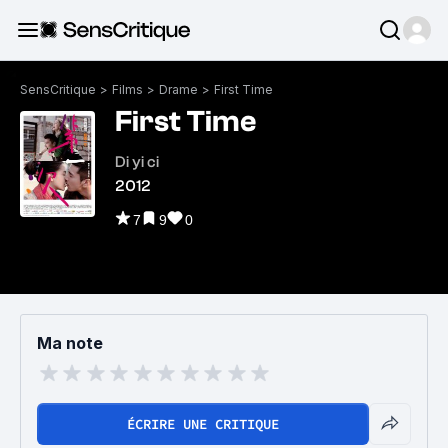
SensCritique
>
Films
>
Drame
>
First Time
First Time
Di yi ci
2012
7
9
0
Ma note
ÉCRIRE UNE CRITIQUE