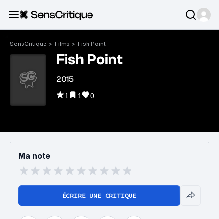
SensCritique
>
Films
>
Fish Point
Fish Point
2015
1
1
0
Ma note
ÉCRIRE UNE CRITIQUE