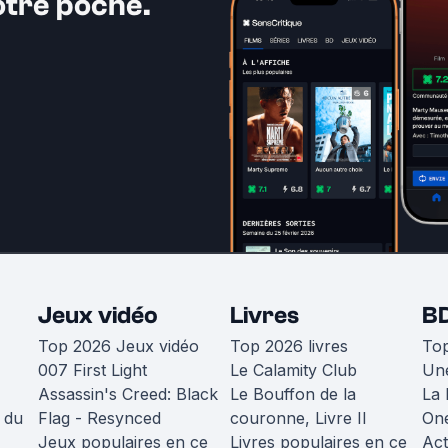
otre poche.
Jeux vidéo
Livres
B
Top 2026 Jeux vidéo
Top 2026 livres
To
007 First Light
Le Calamity Club
Une
Assassin's Creed: Black
Le Bouffon de la
La 
 du
Flag - Resynced
couronne, Livre II
One
Jeux populaires en ce
Livres populaires en ce
Act