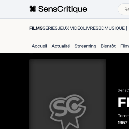
FILMS
SÉRIES
JEUX VIDÉO
LIVRES
BD
MUSIQUE
Accueil
Actualité
Streaming
Bientôt
Fil
SensCr
F
Tamr
1957