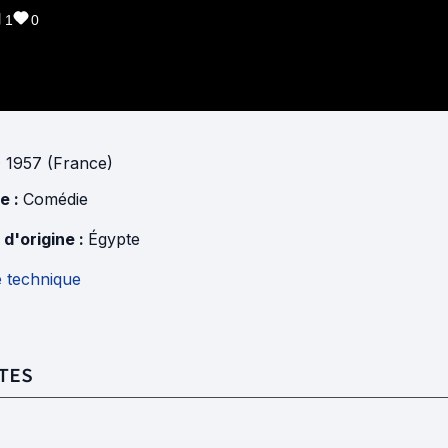
1
0
· 1957 (France)
e :
Comédie
 d'origine :
Égypte
e technique
TES