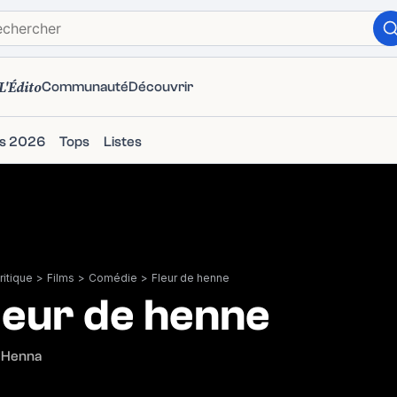
L'Édito
Communauté
Découvrir
ms 2026
Tops
Listes
itique
>
Films
>
Comédie
>
Fleur de henne
leur de henne
 Henna