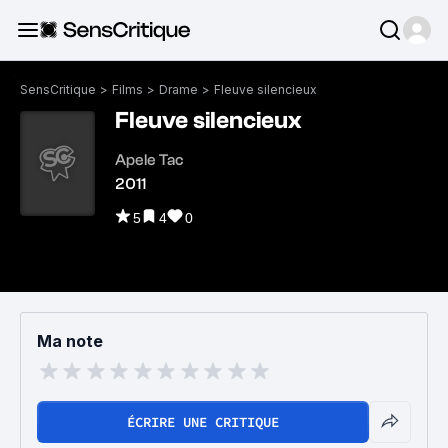
SensCritique
>
Films
>
Drame
>
Fleuve silencieux
Fleuve silencieux
Apele Tac
2011
5
4
0
Ma note
ÉCRIRE UNE CRITIQUE