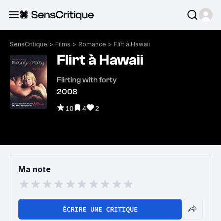
SensCritique
>
Films
>
Romance
>
Flirt à Hawaii
Flirt à Hawaii
Flirting with forty
2008
10
4
2
Ma note
ÉCRIRE UNE CRITIQUE