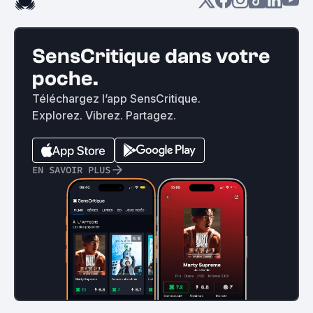
SensCritique dans votre
poche.
Téléchargez l’app SensCritique.
Explorez. Vibrez. Partagez.
EN SAVOIR PLUS