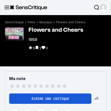
SensCritique
>
Films
>
Musique
>
Flowers and Cheers
Flowers and Cheers
1959
0
1
0
Ma note
ÉCRIRE UNE CRITIQUE