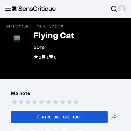
SensCritique
>
Films
>
Flying Cat
Flying Cat
2019
2
1
0
Ma note
ÉCRIRE UNE CRITIQUE