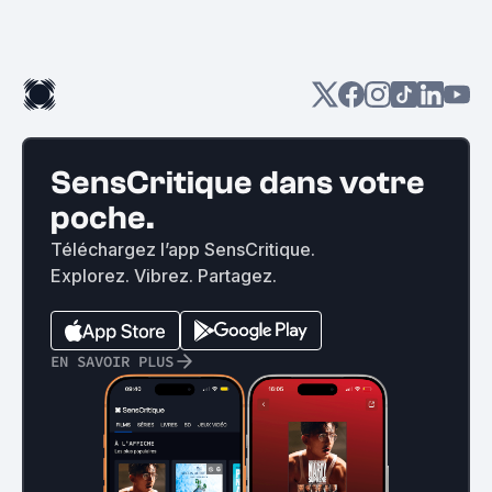
SensCritique dans votre
poche.
Téléchargez l’app SensCritique.
Explorez. Vibrez. Partagez.
EN SAVOIR PLUS