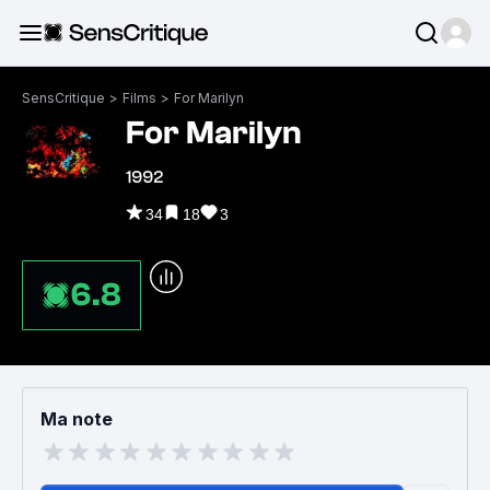
SensCritique
>
Films
>
For Marilyn
For Marilyn
1992
34
18
3
6.8
Ma note