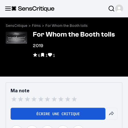
SensCritique
>
Films
>
For Whom the Booth tolls
For Whom the Booth tolls
2019
6
1
1
Ma note
ÉCRIRE UNE CRITIQUE