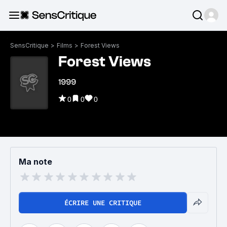
SensCritique
>
Films
>
Forest Views
Forest Views
1999
0
0
0
Ma note
ÉCRIRE UNE CRITIQUE