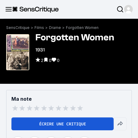
SensCritique
>
Films
>
Drame
>
Forgotten Women
Forgotten Women
1931
2
0
0
Ma note
ÉCRIRE UNE CRITIQUE