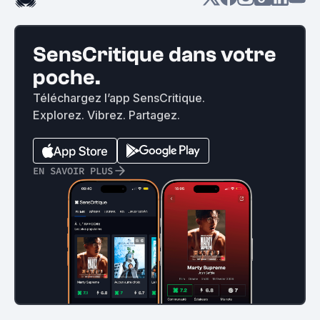
SensCritique dans votre
poche.
Téléchargez l’app SensCritique.
Explorez. Vibrez. Partagez.
EN SAVOIR PLUS