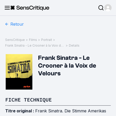
Retour
SensCritique
>
Films
>
Portrait
>
Frank Sinatra - Le Crooner à la Voix de Velours
>
Details
Frank Sinatra - Le
Crooner à la Voix de
Velours
FICHE TECHNIQUE
Titre original :
Frank Sinatra. Die Stimme Amerikas