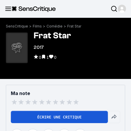
SensCritique
>
Films
>
Comédie
>
Frat Star
Frat Star
2017
0
1
0
Ma note
ÉCRIRE UNE CRITIQUE