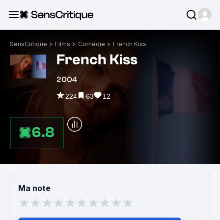
SensCritique
>
Films
>
Comédie
>
French Kiss
French Kiss
2004
224
63
12
6.8
Ma note