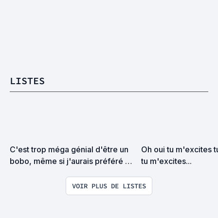
LISTES
C'est trop méga génial d'être un 
Oh oui tu m'excites t
bobo, même si j'aurais préféré 
tu m'excites...
être un gros beauf (Liste 
participative)
VOIR PLUS DE LISTES