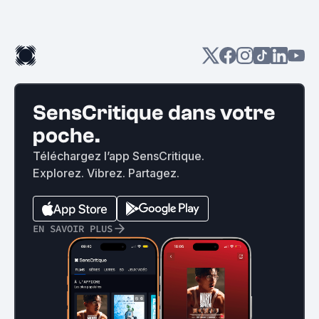
SensCritique dans votre
poche.
Téléchargez l’app SensCritique.
Explorez. Vibrez. Partagez.
EN SAVOIR PLUS