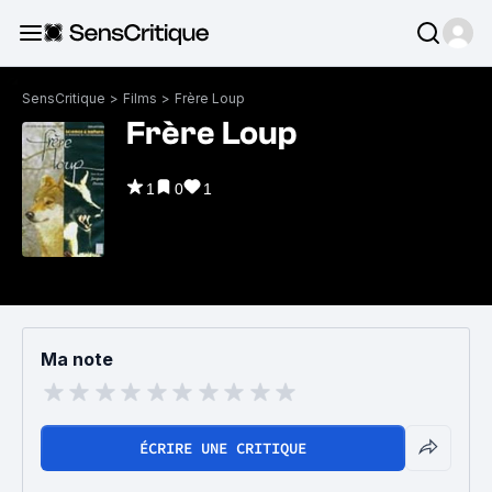
SensCritique
>
Films
>
Frère Loup
Frère Loup
1
0
1
Ma note
ÉCRIRE UNE CRITIQUE