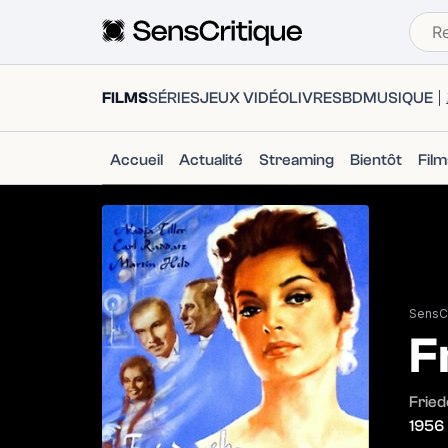
FILMS
SÉRIES
JEUX VIDÉO
LIVRES
BD
MUSIQUE
Accueil
Actualité
Streaming
Bientôt
Fil
SensCr
F
Fried
1956