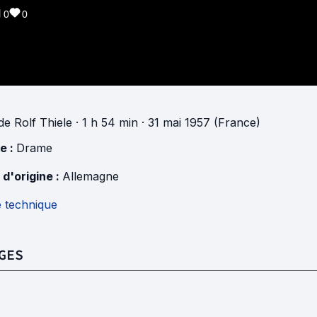
0
0
de
Rolf Thiele
· 1 h 54 min
· 31 mai 1957 (France)
e :
Drame
 d'origine :
Allemagne
e technique
GES