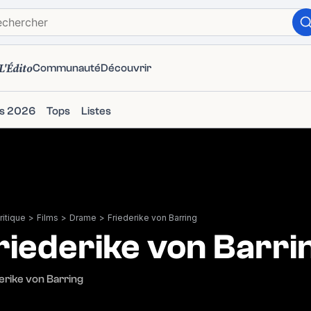
L'Édito
Communauté
Découvrir
ms 2026
Tops
Listes
itique
>
Films
>
Drame
>
Friederike von Barring
riederike von Barri
erike von Barring