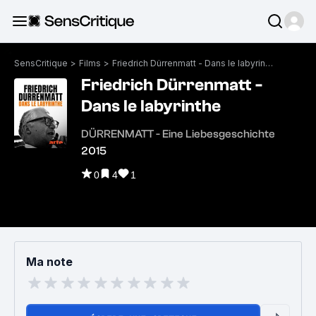
SensCritique
>
Films
>
Friedrich Dürrenmatt - Dans le labyrinthe
Friedrich Dürrenmatt -
Dans le labyrinthe
DÜRRENMATT - Eine Liebesgeschichte
2015
0
4
1
Ma note