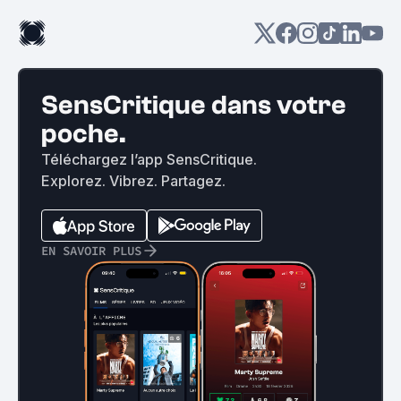
SensCritique dans votre
poche.
Téléchargez l’app SensCritique.
Explorez. Vibrez. Partagez.
EN SAVOIR PLUS