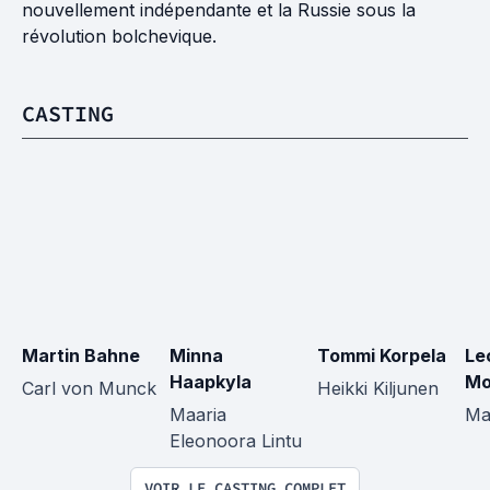
nouvellement indépendante et la Russie sous la
révolution bolchevique.
CASTING
Martin Bahne
Minna 
Tommi Korpela
Le
Haapkyla
Mo
Carl von Munck
Heikki Kiljunen
Maaria 
Ma
Eleonoora Lintu
VOIR LE CASTING COMPLET