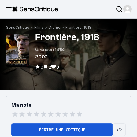
SensCritique
>
Films
>
Drame
>
Frontière, 1918
Frontière, 1918
Gränsen 1918
2007
0
2
0
Ma note
ÉCRIRE UNE CRITIQUE