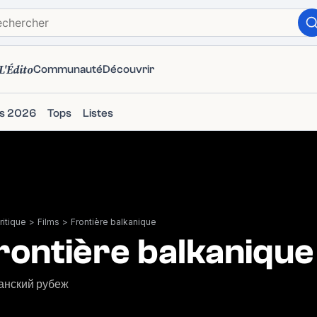
L'Édito
Communauté
Découvrir
ms 2026
Tops
Listes
itique
>
Films
>
Frontière balkanique
rontière balkanique
анский рубеж