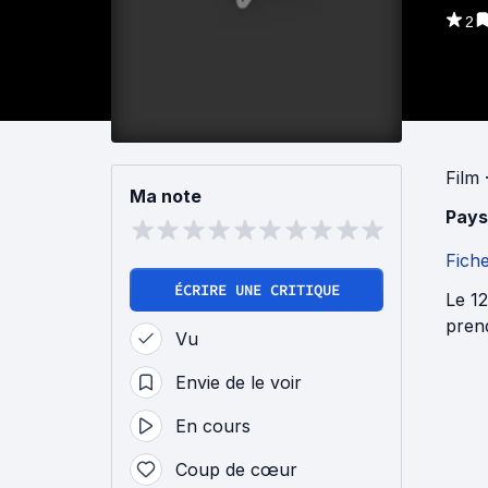
2
Film
·
Ma note
Pays
Fich
ÉCRIRE UNE CRITIQUE
Le 1
prend
Vu
Envie de le voir
En cours
Coup de cœur