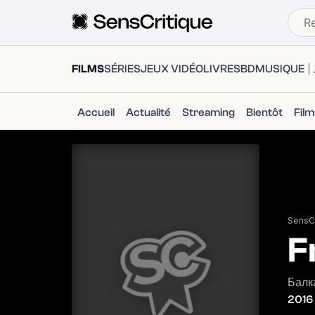
FILMS
SÉRIES
JEUX VIDÉO
LIVRES
BD
MUSIQUE
Accueil
Actualité
Streaming
Bientôt
Fil
SensCr
F
Балк
2016