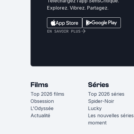
Téléchargez l’app SensCritique.
Explorez. Vibrez. Partagez.
EN SAVOIR PLUS
Films
Séries
Top 2026 films
Top 2026 séries
Obsession
Spider-Noir
L'Odyssée
Lucky
Actualité
Les nouvelles séries
moment