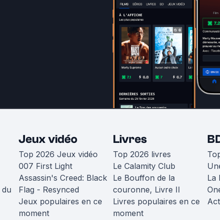
Jeux vidéo
Livres
B
Top 2026 Jeux vidéo
Top 2026 livres
To
007 First Light
Le Calamity Club
Une
Assassin's Creed: Black
Le Bouffon de la
La 
 du
Flag - Resynced
couronne, Livre II
One
Jeux populaires en ce
Livres populaires en ce
Act
moment
moment