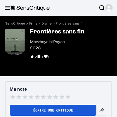
SensCritique
>
Films
>
Drame
>
Frontières sans fin
Frontières sans fin
Marzhaye bi Payan
2023
2
1
0
Ma note
ÉCRIRE UNE CRITIQUE