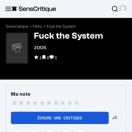
SensCritique
>
Films
>
Fuck the System
Fuck the System
2005
1
0
0
Ma note
ÉCRIRE UNE CRITIQUE