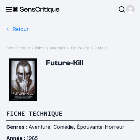
Retour
SensCritique
>
Films
>
Aventure
>
Future-Kill
>
Details
Future-Kill
FICHE TECHNIQUE
Genres :
Aventure
,
Comédie
,
Épouvante-Horreur
Année :
1985