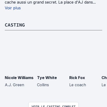
cache aussi un grand secret. La place d'AJ dans...
Voir plus
CASTING
Nicole Williams
Tye White
Rick Fox
Ch
A.J. Green
Collins
Le coach
Le
VOIR LE CASTING COMPLET