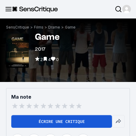
SensCritique
>
Films
>
Drame
>
Game
Game
2017
2
4
0
Ma note
ÉCRIRE UNE CRITIQUE