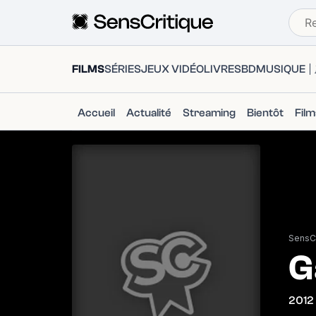
FILMS
SÉRIES
JEUX VIDÉO
LIVRES
BD
MUSIQUE
Accueil
Actualité
Streaming
Bientôt
Fil
SensCr
G
2012