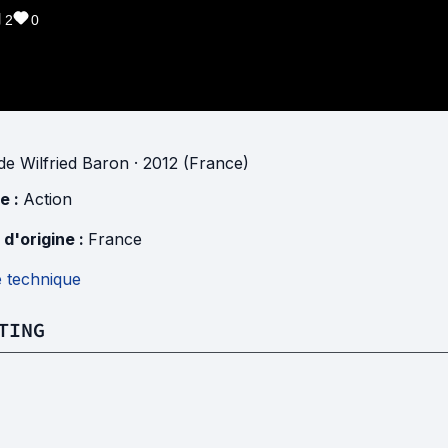
2
0
de
Wilfried Baron
· 2012 (France)
e :
Action
 d'origine :
France
e technique
TING