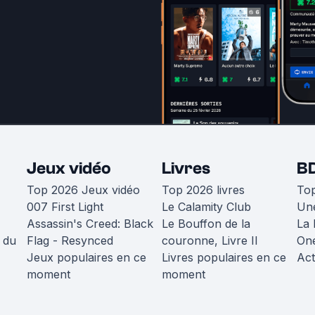
Jeux vidéo
Livres
B
Top 2026 Jeux vidéo
Top 2026 livres
To
007 First Light
Le Calamity Club
Une
Assassin's Creed: Black
Le Bouffon de la
La 
 du
Flag - Resynced
couronne, Livre II
One
Jeux populaires en ce
Livres populaires en ce
Act
moment
moment