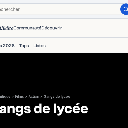
L'Édito
Communauté
Découvrir
ms 2026
Tops
Listes
itique
>
Films
>
Action
>
Gangs de lycée
angs de lycée