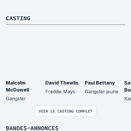
CASTING
Malcolm 
David Thewlis
Paul Bettany
Sa
McDowell
Bu
Freddie Mays
Gangster jeune
Gangster
Ka
VOIR LE CASTING COMPLET
BANDES-ANNONCES