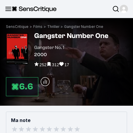
SensCritique
>
Films
>
Thriller
>
Gangster Number One
Gangster Number One
Gangster No. 1
2000
252
312
17
6.6
Ma note