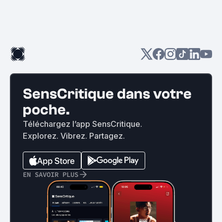
SensCritique dans votre
poche.
Téléchargez l’app SensCritique.
Explorez. Vibrez. Partagez.
EN SAVOIR PLUS